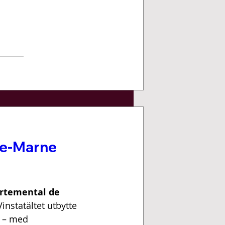
De-Marne
rtemental de 
instatältet utbytte 
r – med 