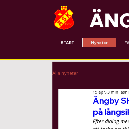
ÄNG
START
Nyheter
Fö
Alla nyheter
15 apr.
3 min läsn
Ängby SK 
på långsi
Efter dialog me