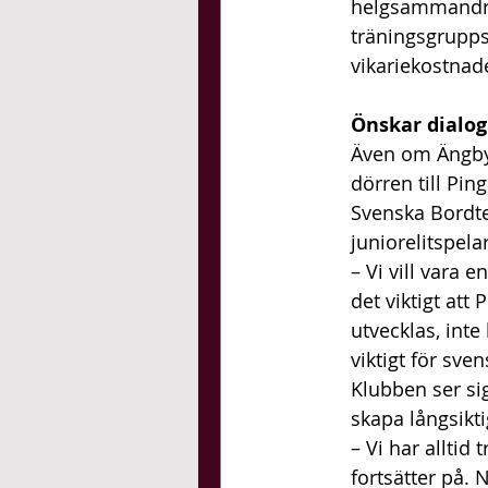
helgsammandra
träningsgrupps
vikariekostnad
Önskar dialog
Även om Ängby 
dörren till Pin
Svenska Bordte
juniorelitspela
– Vi vill vara 
det viktigt att
utvecklas, inte
viktigt för sve
Klubben ser si
skapa långsikti
– Vi har alltid 
fortsätter på. 