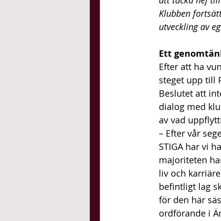
att tacka nej ti
Klubben fortsätt
utveckling av e
Ett genomtän
Efter att ha vu
steget upp till
Beslutet att in
dialog med klu
av vad uppflyt
– Efter vår seg
STIGA har vi ha
majoriteten har
liv och karriär
befintligt lag s
för den här säs
ordförande i Ä