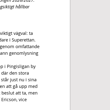
säsongen 2026/2027. 
gsiktigt hållbar 
iktigt vägval: ta 
dare i Superettan. 
ram genom omfattande 
grann genomlysning 
p i Pingisligan by 
 där den stora 
står just nu i sina 
ben att gå upp med 
t beslut att ta, men 
Ericson, vice 