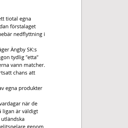
t tiotal egna 
dan förstalaget 
nebär nedflyttning i 
säger Ängby SK:s 
on tydlig ”etta” 
erna vann matcher. 
rtsatt chans att 
 av egna produkter 
 vardagar när de 
ligan är väldigt 
n utländska 
orelitspelare genom 