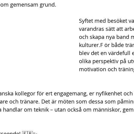
 som gemensam grund.
Syftet med besöket var
varandras sätt att arb
och skapa nya band m
kulturer.F ör både trä
blev det en värdefull 
olika perspektiv på ut
motivation och tränin
franska kollegor för ert engagemang, er nyfikenhet och 
are och tränare. Det är möten som dessa som påminn
ra handlar om teknik – utan också om människor, ge
rseende! 🇫🇷✨