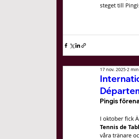
steget till Ping
17 nov. 2025
2 min
Internat
Départem
Pingis fören
I oktober fick 
Tennis de Tab
våra tränare oc