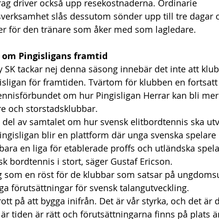
g driver också upp resekostnaderna. Ordinarie 
verksamhet slås dessutom sönder upp till tre dagar o
er för den tränare som åker med som lagledare. 
 om Pingisligans framtid
SK tackar nej denna säsong innebär det inte att klu
gisligan för framtiden. Tvärtom för klubben en fortsat
nnisförbundet om hur Pingisligan Herrar kan bli mer a
re och storstadsklubbar. 
en del av samtalet om hur svensk elitbordtennis ska utv
 Pingisligan blir en plattform där unga svenska spelare
 bara en liga för etablerade proffs och utländska spelare
nsk bordtennis i stort, säger Gustaf Ericson. 
g som en röst för de klubbar som satsar på ungdomsut
ga förutsättningar för svensk talangutveckling. 
trott på att bygga inifrån. Det är vår styrka, och det är
När tiden är rätt och förutsättningarna finns på plats är