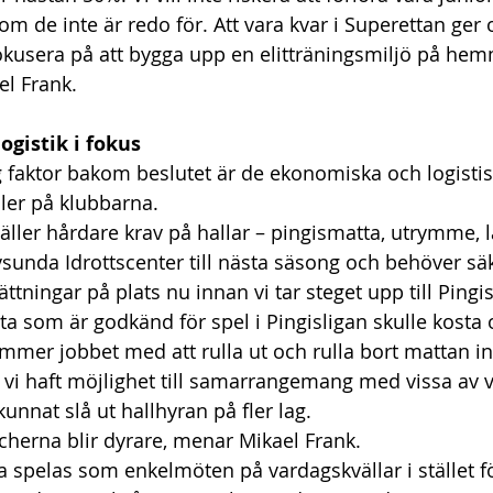
 som de inte är redo för. Att vara kvar i Superettan ger 
fokusera på att bygga upp en elitträningsmiljö på hem
el Frank. 
ogistik i fokus
g faktor bakom beslutet är de ekonomiska och logisti
ller på klubbarna. 
täller hårdare krav på hallar – pingismatta, utrymme,
Ulvsunda Idrottscenter till nästa säsong och behöver säk
ättningar på plats nu innan vi tar steget upp till Pingis
ta som är godkänd för spel i Pingisligan skulle kosta
ommer jobbet med att rulla ut och rulla bort mattan in
 vi haft möjlighet till samarrangemang med vissa av v
kunnat slå ut hallhyran på fler lag. 
herna blir dyrare, menar Mikael Frank. 
a spelas som enkelmöten på vardagskvällar i stället f