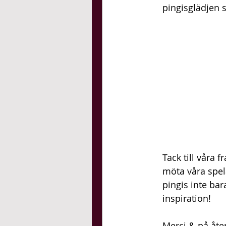
pingisglädjen
Tack till våra 
möta våra spel
pingis inte ba
inspiration!
Merci & på åte