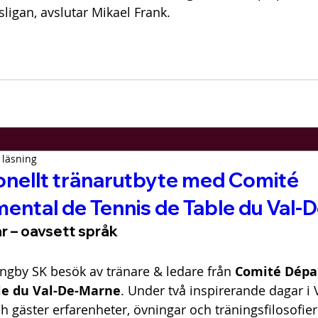
isligan, avslutar Mikael Frank. 
 läsning
ionellt tränarutbyte med Comité
ental de Tennis de Table du Val-
ar – oavsett språk
Ängby SK besök av tränare & ledare från 
Comité Dépa
le du Val-De-Marne
. Under två inspirerande dagar i V
h gäster erfarenheter, övningar och träningsfilosofie