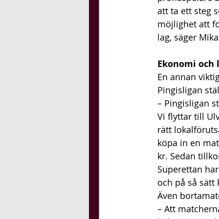
att ta ett steg
möjlighet att 
lag, säger Mika
Ekonomi och l
En annan vikti
Pingisligan stä
– Pingisligan s
Vi flyttar till 
rätt lokalföruts
köpa in en mat
kr. Sedan tillk
Superettan har
och på så sätt 
Även bortamatc
– Att matchern