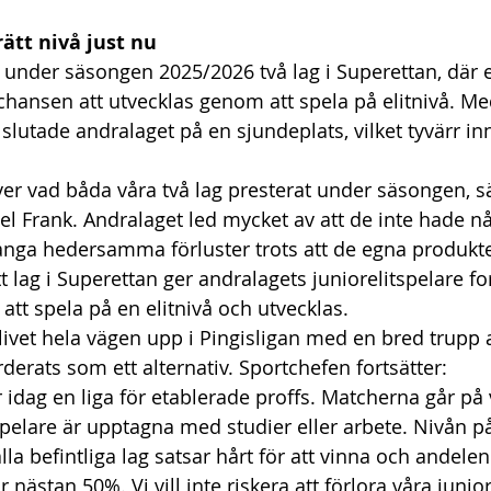
ätt nivå just nu
under säsongen 2025/2026 två lag i Superettan, där et
chansen att utvecklas genom att spela på elitnivå. Me
 slutade andralaget på en sjundeplats, vilket tyvärr in
över vad båda våra två lag presterat under säsongen, 
l Frank. Andralaget led mycket av att de inte hade någ
nga hedersamma förluster trots att de egna produkt
tt lag i Superettan ger andralagets juniorelitspelare fo
tt spela på en elitnivå och utvecklas. 
a klivet hela vägen upp i Pingisligan med en bred trupp
derats som ett alternativ. Sportchefen fortsätter:   
r idag en liga för etablerade proffs. Matcherna går på
spelare är upptagna med studier eller arbete. Nivån på 
la befintliga lag satsar hårt för att vinna och andele
r nästan 50%. Vi vill inte riskera att förlora våra juni