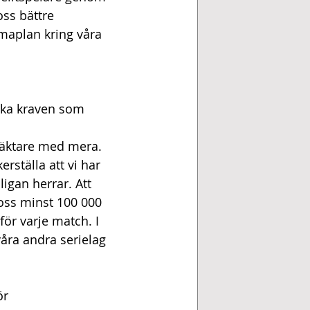
oss bättre 
maplan kring våra 
ska kraven som 
 läktare med mera. 
erställa att vi har 
ligan herrar. Att 
 oss minst 100 000 
för varje match. I 
åra andra serielag 
ör 