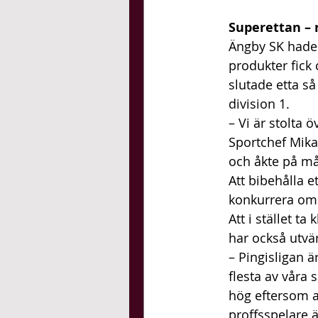
Superettan – r
Ängby SK hade 
produkter fick 
slutade etta så
division 1. 
– Vi är stolta 
Sportchef Mikae
och åkte på må
Att bibehålla e
konkurrera om a
Att i stället t
har också utvär
– Pingisligan ä
flesta av våra 
hög eftersom al
proffsspelare ä