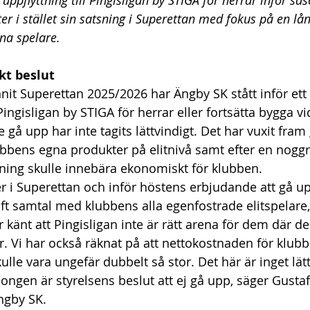
ll uppflyttning till Pingisligan by STIGA för herrar inför 
er i stället sin satsning i Superettan med fokus på en lån
gna spelare.
kt beslut
nnit Superettan 2025/2026 har Ängby SK stått inför ett v
 Pingisligan by STIGA för herrar eller fortsätta bygga vi
te gå upp har inte tagits lättvindigt. Det har vuxit f
bbens egna produkter på elitnivå samt efter en nog
tning skulle innebära ekonomiskt för klubben.  
er i Superettan och inför höstens erbjudande att gå up
ft samtal med klubbens alla egenfostrade elitspelare,
 känt att Pingisligan inte är rätt arena för dem där de 
er. Vi har också räknat på att nettokostnaden för klub
kulle vara ungefär dubbelt så stor. Det här är inget lät
ongen är styrelsens beslut att ej gå upp, säger Gustaf 
ngby SK.  