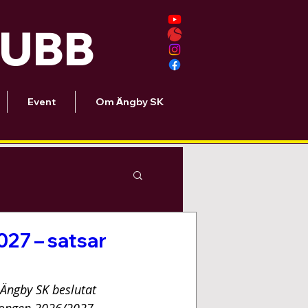
LUBB
Event
Om Ängby SK
027 – satsar
Ängby SK beslutat 