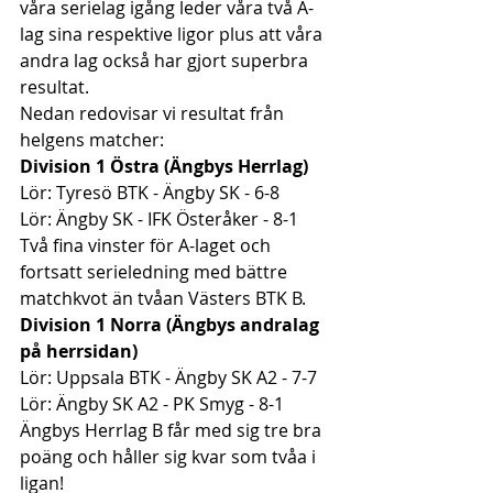
våra serielag igång leder våra två A-
lag sina respektive ligor plus att våra 
andra lag också har gjort superbra 
resultat.
Nedan redovisar vi resultat från 
helgens matcher:
Division 1 Östra (Ängbys Herrlag)
Lör: Tyresö BTK - Ängby SK - 6-8
Lör: Ängby SK - IFK Österåker - 8-1
Två fina vinster för A-laget och 
fortsatt serieledning med bättre 
matchkvot än tvåan Västers BTK B.
Division 1 Norra (Ängbys andralag 
på herrsidan)
Lör: Uppsala BTK - Ängby SK A2 - 7-7
Lör: Ängby SK A2 - PK Smyg - 8-1
Ängbys Herrlag B får med sig tre bra 
poäng och håller sig kvar som tvåa i 
ligan!