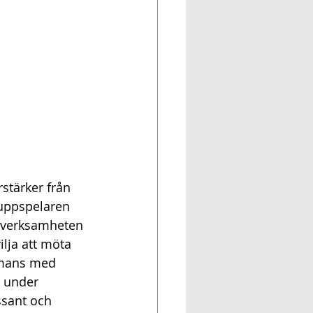
stärker från 
uppspelaren 
i verksamheten 
ilja att möta 
ammans med 
 under 
ssant och 