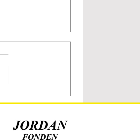
ka Ängby-insatser i
on Top 12 – framtiden
jus ut!