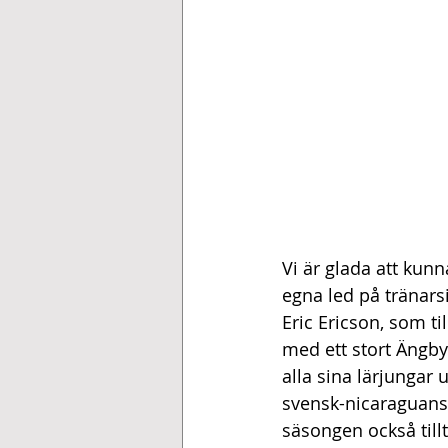
Vi är glada att kun
egna led på tränar
Eric Ericson, som ti
med ett stort Ängbyh
alla sina lärjungar
svensk-nicaraguansk
säsongen också tillt