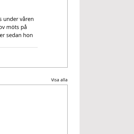
rs under våren 
ov möts på 
tser sedan hon 
Visa alla