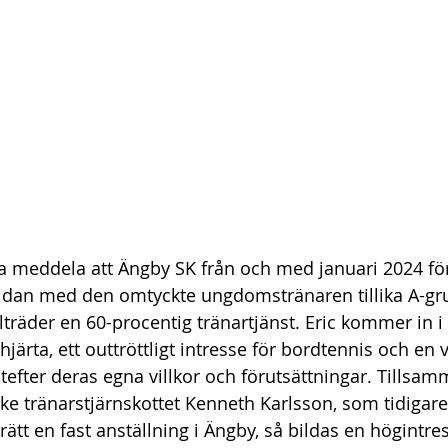
na meddela att Ängby SK från och med januari 2024 för
sidan med den omtyckte ungdomstränaren tillika A-gr
llträder en 60-procentig tränartjänst. Eric kommer in 
järta, ett outtröttligt intresse för bordtennis och en v
 utefter deras egna villkor och förutsättningar. Tills
e tränarstjärnskottet Kenneth Karlsson, som tidigare
rätt en fast anställning i Ängby, så bildas en högintre