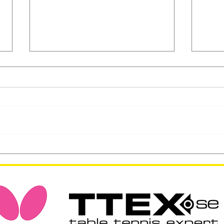
Internationellt
Star
tränarutbyte med Comité
Regi
Départemental de Tennis
ser l
de Table du Val-De-Marne