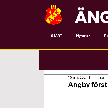
ÄNG
START
Nyheter
Fö
16 jan. 2024
1 min läsni
Ängby först